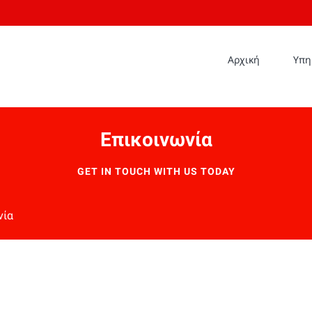
Αρχική
Υπη
Επικοινωνία
GET IN TOUCH WITH US TODAY
νία