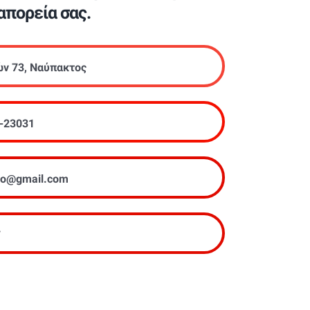
απορεία σας.
ών 73, Ναύπακτος
-23031
tiko@gmail.com
7